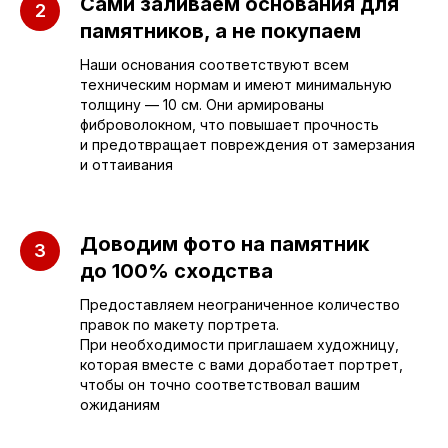
Сами заливаем основания для
+7 (953) 637-24-
55
памятников, а не покупаем
Руководитель мастерской
Наши основания соответствуют всем
техническим нормам и имеют минимальную
sleza-v-kamne64@yandex.ru
толщину — 10 см. Они армированы
фиброволокном, что повышает прочность
и предотвращает повреждения от замерзания
и оттаивания
Доводим фото на памятник
до 100% сходства
Предоставляем неограниченное количество
правок по макету портрета.
При необходимости приглашаем художницу,
которая вместе с вами доработает портрет,
чтобы он точно соответствовал вашим
ожиданиям