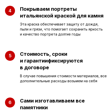
Покрываем портреты
ПАМЯТНИКИ
ИНФОРМАЦИЯ
итальянской краской для камня
Эта краска обеспечивает защиту от дождя,
Бюджетные
О компании
пыли и грязи, что помогает сохранить яркость
Вертикальные
и качество портрета долгие годы
3D макеты
Горизонтальные
Отзывы
Комплексы
Наши работы
Стоимость, сроки
и гарантиификсируются
Детские
Благоустройство
в договоре
Двойные
Доставка и
В случае повышения стоимости материалов, все
установка
Элитные
дополнительные расходы возьмем на себя
Правила
Военному
Сами изготавливаем все
памятники
СЛЕЗА В