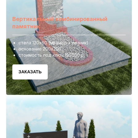
Вертикальный комбинированный
памятник
стела 120х60 (мрамор + лезник)
основание 200х200
стоимость под ключ 195000 р.
ЗАКАЗАТЬ