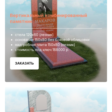
Вертикальный комбинированный
памятник
стела 120х60 (лезник)
основание 150х80 без боковой облицовки
надгробная плита 150х80 (лезник)
стоимость под ключ 188000 р.
ЗАКАЗАТЬ