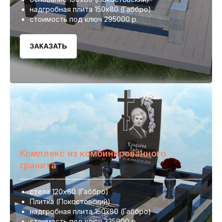
надгробная плита 150х80 (Габбро)
стоимость под ключ 295000 р.
ЗАКАЗАТЬ
Комплекс из комбинированного
гранита
стела 120х60 (Габбро)
Плитка (Покостовский)
надгробная плита 150х80 (Габбро)
стоимость под ключ 335000 р.