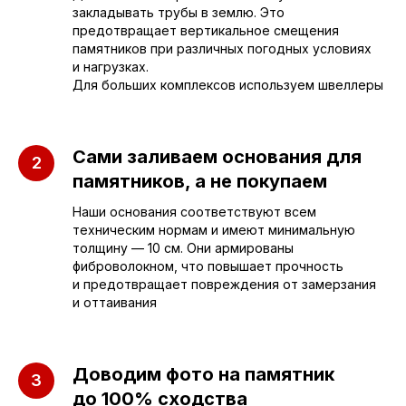
закладывать трубы в землю. Это
предотвращает вертикальное смещения
памятников при различных погодных условиях
Приезжайте к нам
и нагрузках.
Для больших комплексов используем швеллеры
в офис
г. Саратов, улица имени Е.И.
Сами заливаем основания для
Пугачёва, 156
памятников, а не покупаем
г. Энгельс, Весёлая ул., 114
Наши основания соответствуют всем
техническим нормам и имеют минимальную
толщину — 10 см. Они армированы
+7 (962) 629-39-39
фиброволокном, что повышает прочность
и предотвращает повреждения от замерзания
Отдел продаж
и оттаивания
+7 (953) 637-24-
55
Доводим фото на памятник
Руководитель мастерской
до 100% сходства