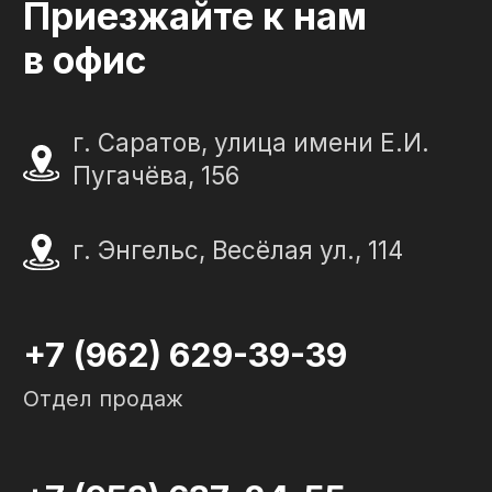
"Слеза в камне"
ИП Портенко Артем Дмитриевич
320645100001950
644910038492
Политика конфиденциальности