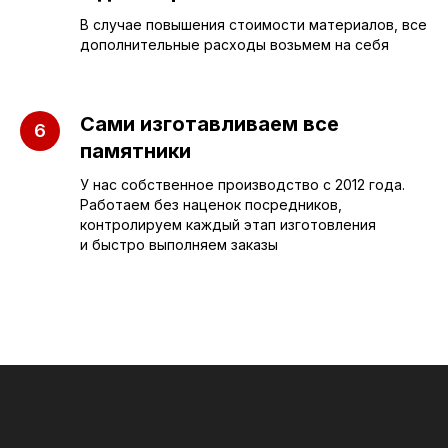
В случае повышения стоимости материалов, все
Бюджетные
О компании
дополнительные расходы возьмем на себя
Вертикальные
3D макеты
Горизонтальные
Отзывы
Сами изготавливаем все
Комплексы
Наши работы
памятники
Детские
Благоустройство
У нас собственное производство с 2012 года.
Работаем без наценок посредников,
Двойные
Доставка и
контролируем каждый этап изготовления
установка
и быстро выполняем заказы
Элитные
Правила
Военному
СЛЕЗА В
КАМНЕ
© 2012-2024 гранитная мастерская