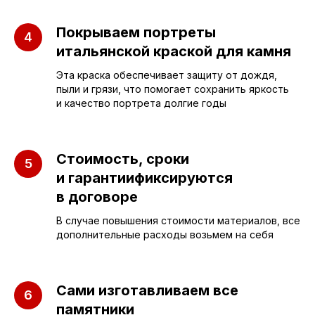
Покрываем портреты
ПАМЯТНИКИ
ИНФОРМАЦИЯ
итальянской краской для камня
Эта краска обеспечивает защиту от дождя,
Бюджетные
О компании
пыли и грязи, что помогает сохранить яркость
Вертикальные
3D макеты
и качество портрета долгие годы
Горизонтальные
Отзывы
Комплексы
Наши работы
Стоимость, сроки
и гарантиификсируются
Детские
Благоустройство
в договоре
Двойные
Доставка и
установка
В случае повышения стоимости материалов, все
Элитные
дополнительные расходы возьмем на себя
Правила
Военному
Сами изготавливаем все
памятники