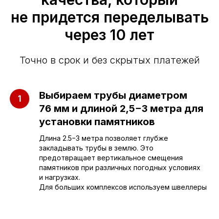
не придется переделывать
через 10 лет
Точно в срок и без скрытых платежей
Приезжайте к нам
в офис
Выбираем трубы диаметром
76 мм и длиной 2,5−3 метра для
г. Саратов, улица имени Е.И.
установки памятников
Пугачёва, 156
Длина 2.5−3 метра позволяет глубже
закладывать трубы в землю. Это
г. Энгельс, Весёлая ул., 114
предотвращает вертикальное смещения
памятников при различных погодных условиях
и нагрузках.
+7 (962) 629-39-39
Для больших комплексов используем швеллеры
Отдел продаж