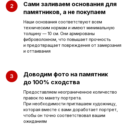
Сами заливаем основания для
+7 (953) 637-24-
55
памятников, а не покупаем
Руководитель мастерской
Наши основания соответствуют всем
техническим нормам и имеют минимальную
sleza-v-kamne64@yandex.ru
толщину — 10 см. Они армированы
фиброволокном, что повышает прочность
и предотвращает повреждения от замерзания
и оттаивания
Доводим фото на памятник
до 100% сходства
Предоставляем неограниченное количество
правок по макету портрета.
При необходимости приглашаем художницу,
которая вместе с вами доработает портрет,
чтобы он точно соответствовал вашим
ожиданиям