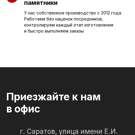
установка
памятники
Элитные
Правила
У нас собственное производство с 2012 года.
Военному
Работаем без наценок посредников,
контролируем каждый этап изготовления
и быстро выполняем заказы
СЛЕЗА В
КАМНЕ
© 2012-2024 гранитная мастерская
"Слеза в камне"
ИП Портенко Артем Дмитриевич
320645100001950
644910038492
Политика конфиденциальности