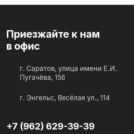
320645100001950
644910038492
Политика конфиденциальности