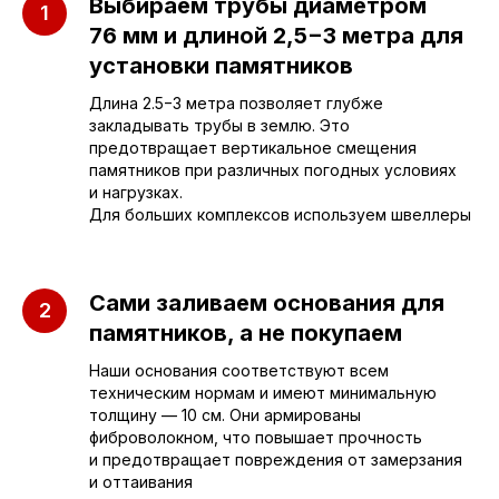
Выбираем трубы диаметром
Приезжайте к нам
76 мм и длиной 2,5−3 метра для
в офис
установки памятников
Длина 2.5−3 метра позволяет глубже
г. Саратов, улица имени Е.И.
закладывать трубы в землю. Это
Пугачёва, 156
предотвращает вертикальное смещения
памятников при различных погодных условиях
г. Энгельс, Весёлая ул., 114
и нагрузках.
Для больших комплексов используем швеллеры
+7 (962) 629-39-39
Отдел продаж
Сами заливаем основания для
памятников, а не покупаем
+7 (953) 637-24-
55
Наши основания соответствуют всем
техническим нормам и имеют минимальную
Руководитель мастерской
толщину — 10 см. Они армированы
фиброволокном, что повышает прочность
и предотвращает повреждения от замерзания
sleza-v-kamne64@yandex.ru
и оттаивания