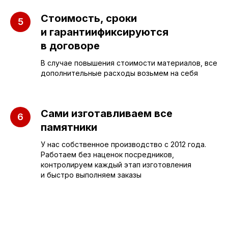
Вертикальные
3D макеты
Стоимость, сроки
Горизонтальные
Отзывы
и гарантиификсируются
Комплексы
Наши работы
в договоре
Детские
Благоустройство
В случае повышения стоимости материалов, все
дополнительные расходы возьмем на себя
Двойные
Доставка и
установка
Элитные
Правила
Сами изготавливаем все
Военному
памятники
У нас собственное производство с 2012 года.
Работаем без наценок посредников,
СЛЕЗА В
контролируем каждый этап изготовления
КАМНЕ
и быстро выполняем заказы
© 2012-2024 гранитная мастерская
"Слеза в камне"
ИП Портенко Артем Дмитриевич