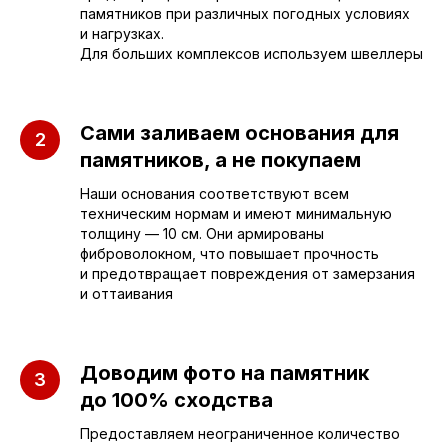
г. Саратов, улица имени Е.И.
памятников при различных погодных условиях
Пугачёва, 156
и нагрузках.
Для больших комплексов используем швеллеры
г. Энгельс, Весёлая ул., 114
Сами заливаем основания для
+7 (962) 629-39-39
памятников, а не покупаем
Отдел продаж
Наши основания соответствуют всем
техническим нормам и имеют минимальную
+7 (953) 637-24-
55
толщину — 10 см. Они армированы
фиброволокном, что повышает прочность
Руководитель мастерской
и предотвращает повреждения от замерзания
и оттаивания
sleza-v-kamne64@yandex.ru
Доводим фото на памятник
до 100% сходства
Предоставляем неограниченное количество