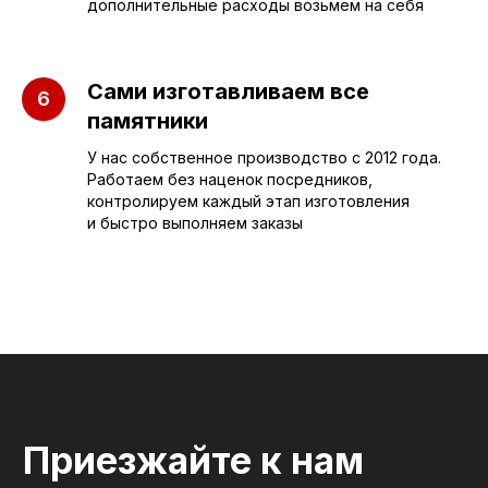
дополнительные расходы возьмем на себя
Детские
Благоустройство
Двойные
Доставка и
установка
Сами изготавливаем все
Элитные
памятники
Правила
Военному
У нас собственное производство с 2012 года.
Работаем без наценок посредников,
контролируем каждый этап изготовления
и быстро выполняем заказы
СЛЕЗА В
КАМНЕ
© 2012-2024 гранитная мастерская
"Слеза в камне"
ИП Портенко Артем Дмитриевич
320645100001950
644910038492