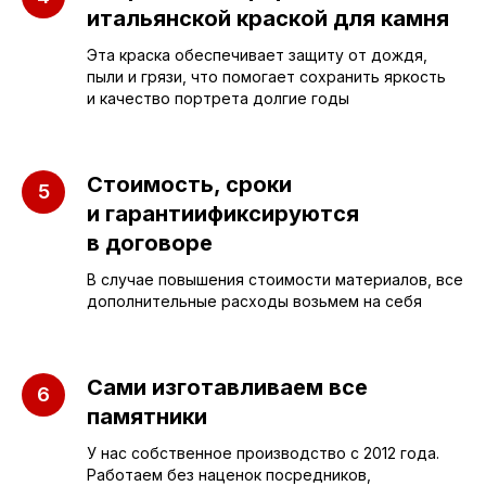
итальянской краской для камня
ПАМЯТНИКИ
ИНФОРМАЦИЯ
Эта краска обеспечивает защиту от дождя,
Бюджетные
О компании
пыли и грязи, что помогает сохранить яркость
и качество портрета долгие годы
Вертикальные
3D макеты
Горизонтальные
Отзывы
Стоимость, сроки
Комплексы
Наши работы
и гарантиификсируются
Детские
Благоустройство
в договоре
Двойные
Доставка и
В случае повышения стоимости материалов, все
установка
дополнительные расходы возьмем на себя
Элитные
Правила
Военному
Сами изготавливаем все
памятники
СЛЕЗА В
У нас собственное производство с 2012 года.
КАМНЕ
Работаем без наценок посредников,