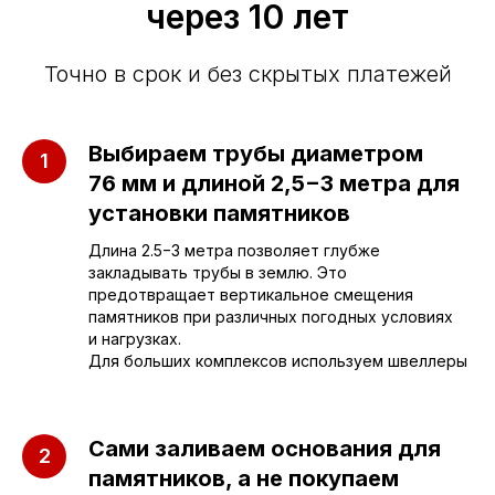
через 10 лет
Точно в срок и без скрытых платежей
Приезжайте к нам
в офис
Выбираем трубы диаметром
76 мм и длиной 2,5−3 метра для
установки памятников
г. Саратов, улица имени Е.И.
Пугачёва, 156
Длина 2.5−3 метра позволяет глубже
закладывать трубы в землю. Это
г. Энгельс, Весёлая ул., 114
предотвращает вертикальное смещения
памятников при различных погодных условиях
и нагрузках.
Для больших комплексов используем швеллеры
+7 (962) 629-39-39
Отдел продаж
Сами заливаем основания для
+7 (953) 637-24-
55
памятников, а не покупаем