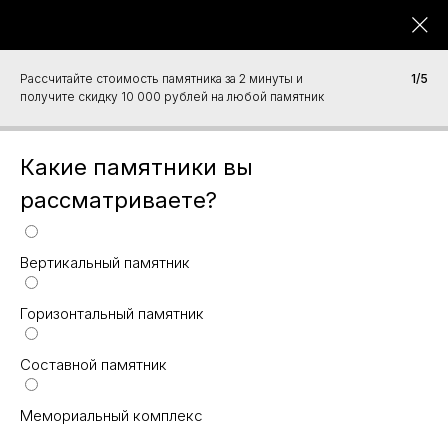
СЛЕЗА В КАМНЕ
Гранитная мастерская
Работаем с 2012 года
Вернуться назад
/
Рассчитайте стоимость памятника за 2 минуты и
1/5
Горизонтальные памятники на могилу
/
получите скидку 10 000 рублей на любой памятник
Памятник на могилу СК-141
Какие памятники вы
рассматриваете?
Вертикальный памятник
Горизонтальный памятник
Составной памятник
Мемориальный комплекс