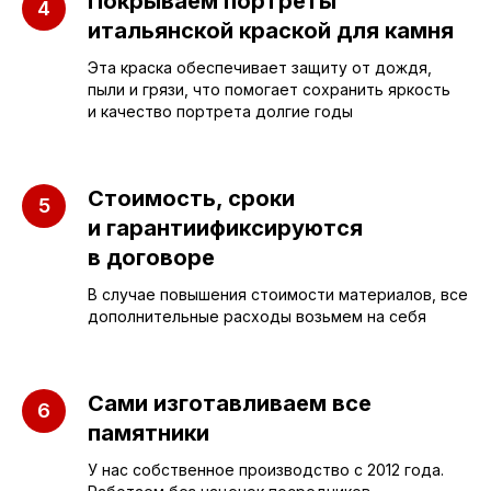
Покрываем портреты
итальянской краской для камня
Эта краска обеспечивает защиту от дождя,
пыли и грязи, что помогает сохранить яркость
и качество портрета долгие годы
ПАМЯТНИКИ
ИНФОРМАЦИЯ
Стоимость, сроки
Бюджетные
и гарантиификсируются
О компании
в договоре
Вертикальные
3D макеты
В случае повышения стоимости материалов, все
Горизонтальные
Отзывы
дополнительные расходы возьмем на себя
Комплексы
Наши работы
Детские
Благоустройство
Сами изготавливаем все
Двойные
Доставка и
памятники
установка
Элитные
У нас собственное производство с 2012 года.
Правила