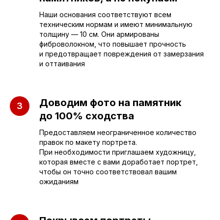
+7 (962) 629-39-39
Наши основания соответствуют всем
техническим нормам и имеют минимальную
Отдел продаж
толщину — 10 см. Они армированы
фиброволокном, что повышает прочность
+7 (953) 637-24-
55
и предотвращает повреждения от замерзания
и оттаивания
Руководитель мастерской
sleza-v-kamne64@yandex.ru
Доводим фото на памятник
до 100% сходства
Предоставляем неограниченное количество
правок по макету портрета.
При необходимости приглашаем художницу,
которая вместе с вами доработает портрет,
чтобы он точно соответствовал вашим
ожиданиям