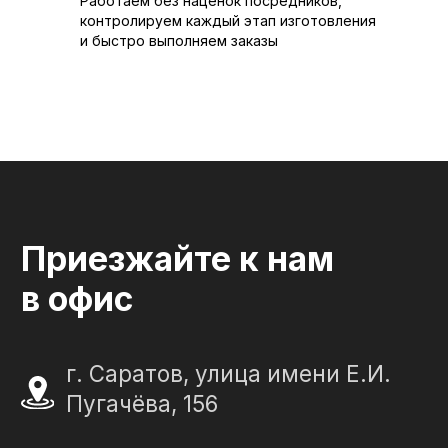
Работаем без наценок посредников,
Военному
контролируем каждый этап изготовления
и быстро выполняем заказы
СЛЕЗА В
КАМНЕ
© 2012-2024 гранитная мастерская
"Слеза в камне"
ИП Портенко Артем Дмитриевич
320645100001950
644910038492
Политика конфиденциальности