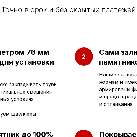
Точно в срок и без скрытых платежей
метром 76 мм
Сами зал
 для установки
памятнико
Наши основани
нормам и имею
убже закладывать трубы
армированы фи
ртикальное смещения
и предотвраща
ных условиях
и оттаивания
зуем швеллеры
ятник до 100%
Покрывае