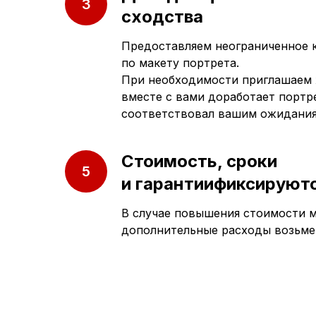
сходства
Предоставляем неограниченное 
по макету портрета.
При необходимости приглашаем 
вместе с вами доработает портре
соответствовал вашим ожидани
Приезжайте к нам
Стоимость, сроки
в офис
и гарантиификсируютс
В случае повышения стоимости м
г. Саратов, улица имени Е.И.
дополнительные расходы возьме
Пугачёва, 156
г. Энгельс, Весёлая ул., 114