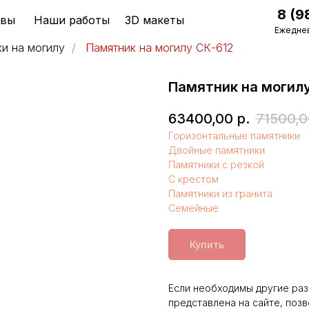
8 (9
ывы
Наши работы
3D макеты
Ежеднев
и на могилу
/
Памятник на могилу СК-612
Памятник на могил
63400,00
р.
71500,0
Горизонтальные памятники
Двойные памятники
Памятники с резкой
С крестом
Памятники из гранита
Семейные
Купить
Если необходимы другие раз
представлена на сайте, поз