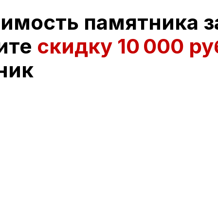
оимость памятника з
ите
скидку
10 000 ру
ник
лей и сориентирует по цене
ссматриваете?