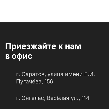
Двойные
Доставка и
установка
Элитные
Правила
Военному
СЛЕЗА В
КАМНЕ
© 2012-2024 гранитная мастерская
"Слеза в камне"
ИП Портенко Артем Дмитриевич
320645100001950
644910038492