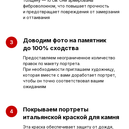
толщину — 10 см. Они армированы
фиброволокном, что повышает прочность
г. Энгельс, Весёлая ул., 114
и предотвращает повреждения от замерзания
и оттаивания
+7 (962) 629-39-39
Отдел продаж
Доводим фото на памятник
до 100% сходства
+7 (953) 637-24-
55
Предоставляем неограниченное количество
правок по макету портрета.
Руководитель мастерской
При необходимости приглашаем художницу,
которая вместе с вами доработает портрет,
чтобы он точно соответствовал вашим
sleza-v-kamne64@yandex.ru
ожиданиям
Покрываем портреты
итальянской краской для камня
Эта краска обеспечивает защиту от дождя,