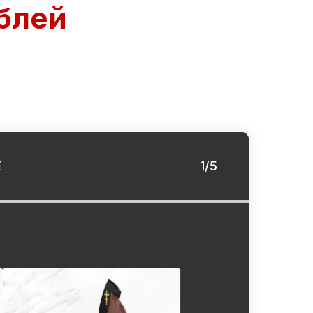
блей
Е
1/5