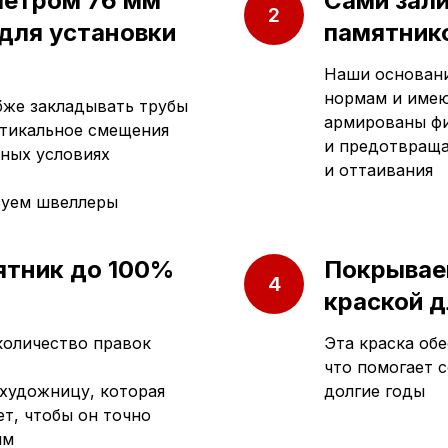
метром 76 мм
Сами зал
 для установки
памятнико
Наши основани
нормам и имею
убже закладывать трубы
армированы фи
ртикальное смещения
и предотвраща
ных условиях
и оттаивания
зуем швеллеры
ятник до 100%
Покрывае
краской д
количество правок
Эта краска обе
что помогает 
художницу, которая
долгие годы
т, чтобы он точно
ям