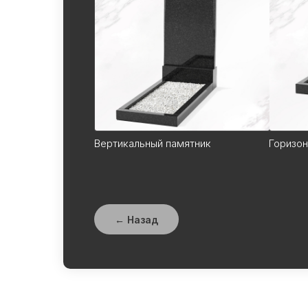
Вертикальный памятник
Горизон
← Назад