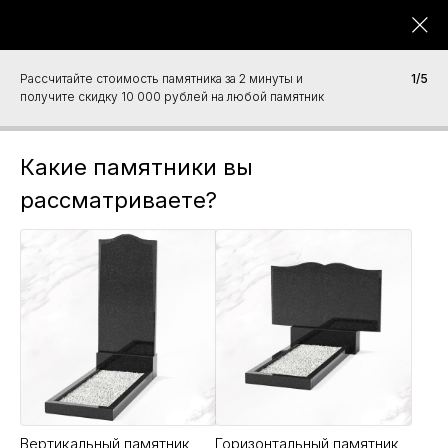
СЛЕЗА В КАМНЕ
Гранитная мастерская
Работаем с 2012 года
Вернуться назад
/
Надгробные плиты
/
Рассчитайте стоимость памятника за 2 минуты и
1/5
Надгробная плита Б-36
получите скидку 10 000 рублей на любой памятник
Какие памятники вы
рассматриваете?
Вертикальный памятник
Горизонтальный памятник