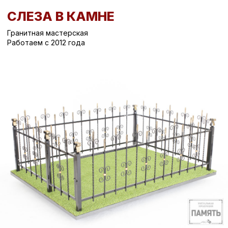
СЛЕЗА В КАМНЕ
Гранитная мастерская
Работаем с 2012 года
Вернуться назад
/
Ограды на могилу
/
Оградка О-34
Рассчитайте стоимость памятника за 2 минуты и
1/5
получите скидку 10 000 рублей на любой памятник
Какие памятники вы
рассматриваете?
Вертикальный памятник
Горизонтальный памятник