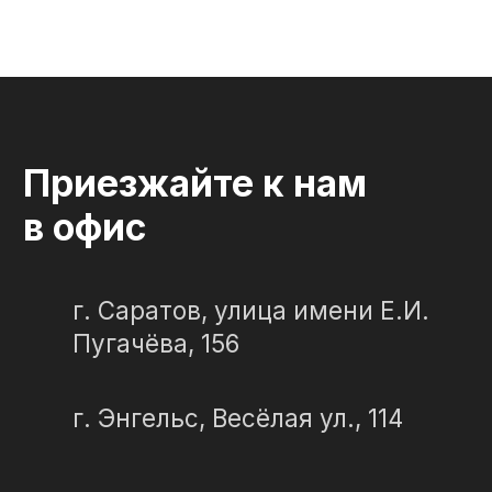
установка
Элитные
Правила
Военному
СЛЕЗА В
КАМНЕ
© 2012-2024 гранитная мастерская
"Слеза в камне"
ИП Портенко Артем Дмитриевич
320645100001950
644910038492