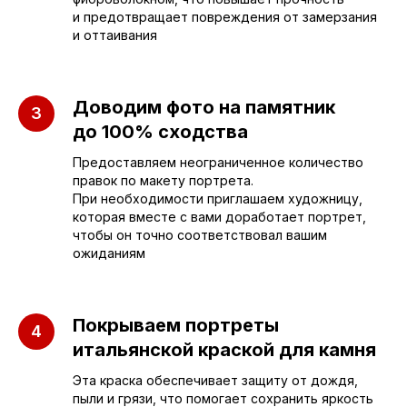
г. Энгельс, Весёлая ул., 114
и предотвращает повреждения от замерзания
и оттаивания
+7 (962) 629-39-39
Отдел продаж
Доводим фото на памятник
до 100% сходства
+7 (953) 637-24-
55
Предоставляем неограниченное количество
правок по макету портрета.
Руководитель мастерской
При необходимости приглашаем художницу,
которая вместе с вами доработает портрет,
чтобы он точно соответствовал вашим
sleza-v-kamne64@yandex.ru
ожиданиям
Покрываем портреты
итальянской краской для камня
Эта краска обеспечивает защиту от дождя,
пыли и грязи, что помогает сохранить яркость