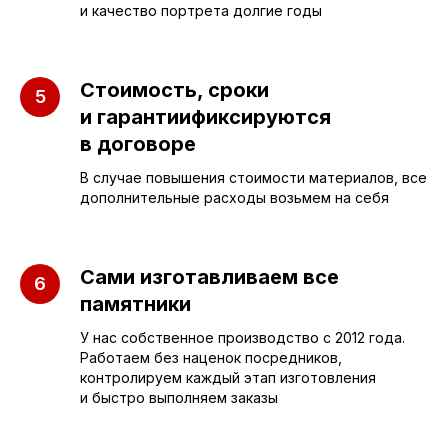
и качество портрета долгие годы
Стоимость, сроки
и гарантиификсируются
в договоре
В случае повышения стоимости материалов, все
дополнительные расходы возьмем на себя
ПАМЯТНИКИ
ИНФОРМАЦИЯ
Бюджетные
О компании
Сами изготавливаем все
памятники
Вертикальные
3D макеты
У нас собственное производство с 2012 года.
Горизонтальные
Отзывы
Работаем без наценок посредников,
Комплексы
Наши работы
контролируем каждый этап изготовления
и быстро выполняем заказы
Детские
Благоустройство
Двойные
Доставка и