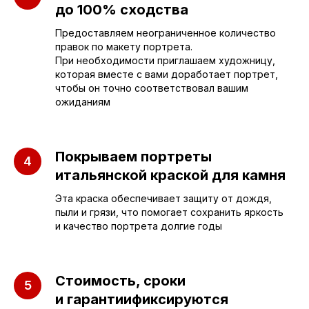
Пугачёва, 156
до 100% сходства
Предоставляем неограниченное количество
г. Энгельс, Весёлая ул., 114
правок по макету портрета.
При необходимости приглашаем художницу,
которая вместе с вами доработает портрет,
+7 (962) 629-39-39
чтобы он точно соответствовал вашим
Отдел продаж
ожиданиям
+7 (953) 637-24-
55
Покрываем портреты
Руководитель мастерской
итальянской краской для камня
Эта краска обеспечивает защиту от дождя,
sleza-v-kamne64@yandex.ru
пыли и грязи, что помогает сохранить яркость
и качество портрета долгие годы
Стоимость, сроки
и гарантиификсируются