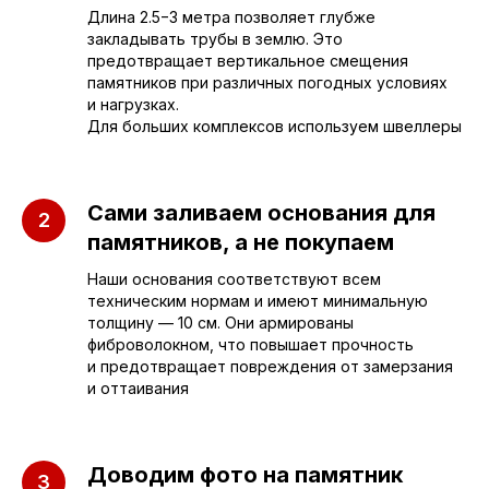
Длина 2.5−3 метра позволяет глубже
закладывать трубы в землю. Это
предотвращает вертикальное смещения
памятников при различных погодных условиях
и нагрузках.
Для больших комплексов используем швеллеры
Сами заливаем основания для
памятников, а не покупаем
Наши основания соответствуют всем
техническим нормам и имеют минимальную
толщину — 10 см. Они армированы
фиброволокном, что повышает прочность
и предотвращает повреждения от замерзания
Приезжайте к нам
и оттаивания
в офис
г. Саратов, улица имени Е.И.
Доводим фото на памятник