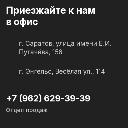
Двойные
Доставка и
установка
Элитные
Правила
Военному
СЛЕЗА В
КАМНЕ
© 2012-2024 гранитная мастерская
"Слеза в камне"
ИП Портенко Артем Дмитриевич
320645100001950
644910038492