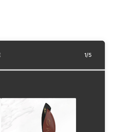
Е
1/5