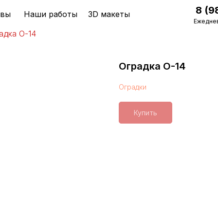
8 (9
ывы
Наши работы
3D макеты
Ежеднев
адка О-14
Оградка О-14
Оградки
Купить