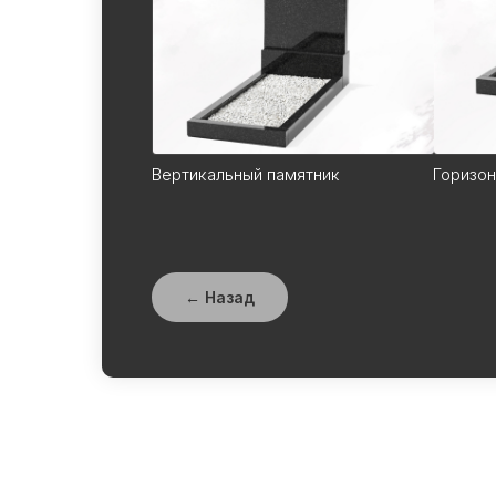
Вертикальный памятник
Горизон
← Назад