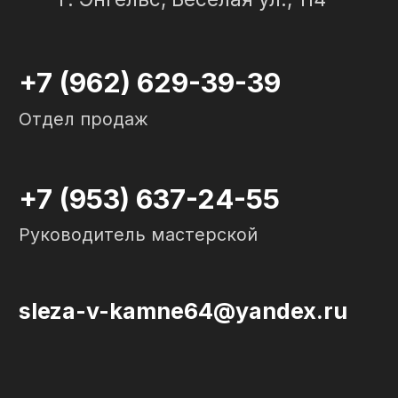
СЛЕЗА В
КАМНЕ
© 2012-2024 гранитная мастерская
"Слеза в камне"
ИП Портенко Артем Дмитриевич
320645100001950
644910038492
Политика конфиденциальности