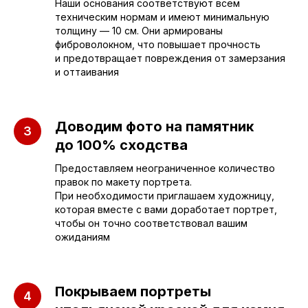
Наши основания соответствуют всем
техническим нормам и имеют минимальную
толщину — 10 см. Они армированы
фиброволокном, что повышает прочность
и предотвращает повреждения от замерзания
и оттаивания
Приезжайте к нам
Доводим фото на памятник
в офис
до 100% сходства
Предоставляем неограниченное количество
г. Саратов, улица имени Е.И.
правок по макету портрета.
Пугачёва, 156
При необходимости приглашаем художницу,
которая вместе с вами доработает портрет,
г. Энгельс, Весёлая ул., 114
чтобы он точно соответствовал вашим
ожиданиям
+7 (962) 629-39-39
Отдел продаж
Покрываем портреты