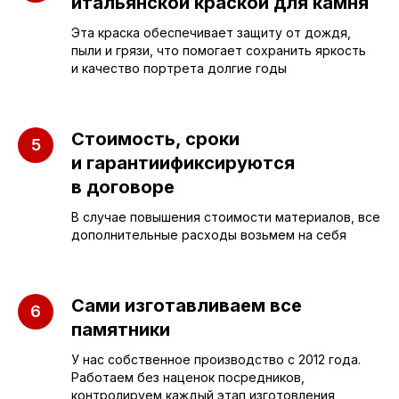
итальянской краской для камня
+7 (953) 637-24-
55
Эта краска обеспечивает защиту от дождя,
пыли и грязи, что помогает сохранить яркость
Руководитель мастерской
и качество портрета долгие годы
sleza-v-kamne64@yandex.ru
Стоимость, сроки
и гарантиификсируются
в договоре
В случае повышения стоимости материалов, все
дополнительные расходы возьмем на себя
Сами изготавливаем все
памятники
У нас собственное производство с 2012 года.
Работаем без наценок посредников,
контролируем каждый этап изготовления