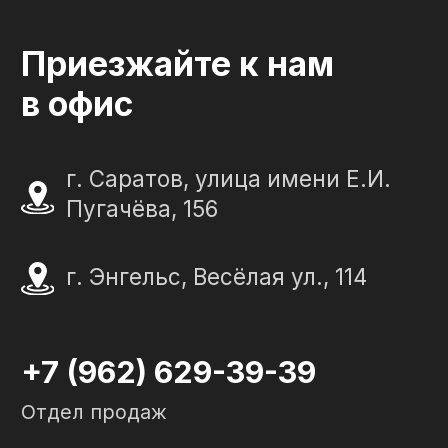
© 2012-2024 гранитная мастерская
"Слеза в камне"
ИП Портенко Артем Дмитриевич
320645100001950
644910038492
Политика конфиденциальности