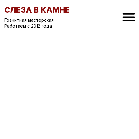
СЛЕЗА В КАМНЕ
Гранитная мастерская
Работаем с 2012 года
Вернуться назад
/
Вертикальные памятники на могилу
/
Памятник на могилу СК-128