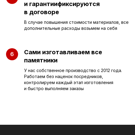
и гарантиификсируются
ПАМЯТНИКИ
ИНФОРМАЦИЯ
в договоре
Бюджетные
О компании
В случае повышения стоимости материалов, все
дополнительные расходы возьмем на себя
Вертикальные
3D макеты
Горизонтальные
Отзывы
Сами изготавливаем все
Комплексы
Наши работы
памятники
Детские
Благоустройство
У нас собственное производство с 2012 года.
Двойные
Доставка и
Работаем без наценок посредников,
установка
контролируем каждый этап изготовления
Элитные
и быстро выполняем заказы
Правила
Военному
СЛЕЗА В
КАМНЕ