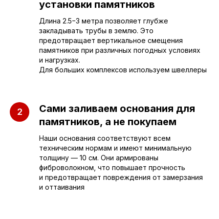
установки памятников
Длина 2.5−3 метра позволяет глубже
закладывать трубы в землю. Это
предотвращает вертикальное смещения
памятников при различных погодных условиях
Приезжайте к нам
и нагрузках.
в офис
Для больших комплексов используем швеллеры
г. Саратов, улица имени Е.И.
Пугачёва, 156
Сами заливаем основания для
памятников, а не покупаем
г. Энгельс, Весёлая ул., 114
Наши основания соответствуют всем
техническим нормам и имеют минимальную
толщину — 10 см. Они армированы
+7 (962) 629-39-39
фиброволокном, что повышает прочность
Отдел продаж
и предотвращает повреждения от замерзания
и оттаивания
+7 (953) 637-24-
55