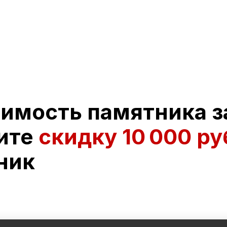
оимость памятника з
ите
скидку
10 000 ру
ник