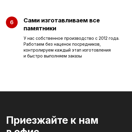
© 2012-2024 гранитная мастерская
"Слеза в камне"
Сами изготавливаем все
ИП Портенко Артем Дмитриевич
памятники
320645100001950
644910038492
У нас собственное производство с 2012 года.
Работаем без наценок посредников,
контролируем каждый этап изготовления
и быстро выполняем заказы
Политика конфиденциальности