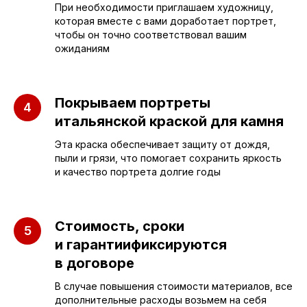
ПАМЯТНИКИ
ИНФОРМАЦИЯ
При необходимости приглашаем художницу,
которая вместе с вами доработает портрет,
чтобы он точно соответствовал вашим
Бюджетные
О компании
ожиданиям
Вертикальные
3D макеты
Горизонтальные
Отзывы
Покрываем портреты
Комплексы
Наши работы
итальянской краской для камня
Детские
Благоустройство
Эта краска обеспечивает защиту от дождя,
пыли и грязи, что помогает сохранить яркость
Двойные
Доставка и
и качество портрета долгие годы
установка
Элитные
Правила
Военному
Стоимость, сроки
и гарантиификсируются
в договоре
СЛЕЗА В
В случае повышения стоимости материалов, все
КАМНЕ
дополнительные расходы возьмем на себя