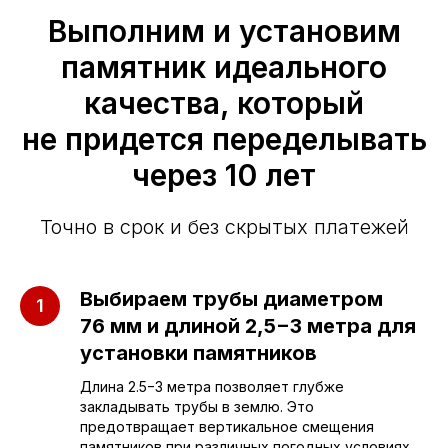
Выполним и установим
памятник идеального
Приезжайте к нам
качества, который
в офис
не придется переделывать
через 10 лет
г. Саратов, улица имени Е.И.
Пугачёва, 156
Точно в срок и без скрытых платежей
г. Энгельс, Весёлая ул., 114
Выбираем трубы диаметром
+7 (962) 629-39-39
76 мм и длиной 2,5−3 метра для
Отдел продаж
установки памятников
Длина 2.5−3 метра позволяет глубже
закладывать трубы в землю. Это
+7 (953) 637-24-
55
предотвращает вертикальное смещения
Руководитель мастерской
памятников при различных погодных условиях