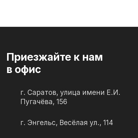
ИП Портенко Артем Дмитриевич
320645100001950
644910038492
Политика конфиденциальности