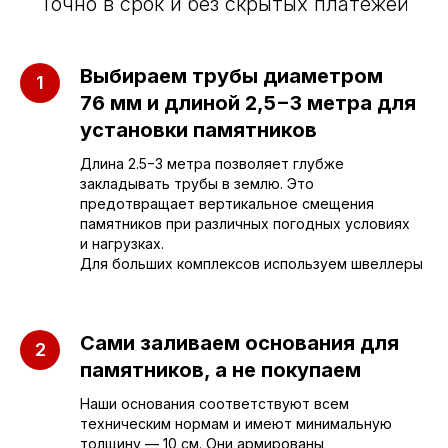
Точно в срок и без скрытых платежей
Приезжайте к нам
Выбираем трубы диаметром
в офис
76 мм и длиной 2,5−3 метра для
установки памятников
г. Саратов, улица имени Е.И.
Длина 2.5−3 метра позволяет глубже
Пугачёва, 156
закладывать трубы в землю. Это
предотвращает вертикальное смещения
г. Энгельс, Весёлая ул., 114
памятников при различных погодных условиях
и нагрузках.
Для больших комплексов используем швеллеры
+7 (962) 629-39-39
Отдел продаж
Сами заливаем основания для
памятников, а не покупаем
+7 (953) 637-24-
55
Наши основания соответствуют всем
Руководитель мастерской
техническим нормам и имеют минимальную
толщину — 10 см. Они армированы