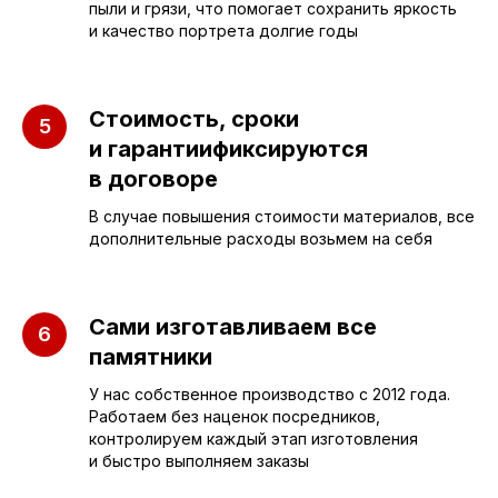
пыли и грязи, что помогает сохранить яркость
Бюджетные
О компании
и качество портрета долгие годы
Вертикальные
3D макеты
Горизонтальные
Отзывы
Стоимость, сроки
Комплексы
и гарантиификсируются
Наши работы
в договоре
Детские
Благоустройство
В случае повышения стоимости материалов, все
Двойные
Доставка и
дополнительные расходы возьмем на себя
установка
Элитные
Правила
Военному
Сами изготавливаем все
памятники
У нас собственное производство с 2012 года.
СЛЕЗА В
Работаем без наценок посредников,
КАМНЕ
контролируем каждый этап изготовления
и быстро выполняем заказы
© 2012-2024 гранитная мастерская
"Слеза в камне"