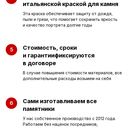
итальянской краской для камня
ПАМЯТНИКИ
ИНФОРМАЦИЯ
Эта краска обеспечивает защиту от дождя,
Бюджетные
О компании
пыли и грязи, что помогает сохранить яркость
и качество портрета долгие годы
Вертикальные
3D макеты
Горизонтальные
Отзывы
Стоимость, сроки
Комплексы
Наши работы
и гарантиификсируются
Детские
Благоустройство
в договоре
Двойные
Доставка и
В случае повышения стоимости материалов, все
установка
дополнительные расходы возьмем на себя
Элитные
Правила
Военному
Сами изготавливаем все
памятники
СЛЕЗА В
У нас собственное производство с 2012 года.
КАМНЕ
Работаем без наценок посредников,