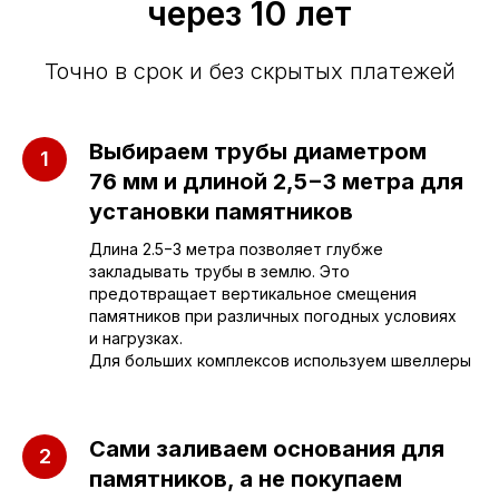
через 10 лет
Точно в срок и без скрытых платежей
Приезжайте к нам
Выбираем трубы диаметром
в офис
76 мм и длиной 2,5−3 метра для
установки памятников
г. Саратов, улица имени Е.И.
Пугачёва, 156
Длина 2.5−3 метра позволяет глубже
закладывать трубы в землю. Это
г. Энгельс, Весёлая ул., 114
предотвращает вертикальное смещения
памятников при различных погодных условиях
и нагрузках.
Для больших комплексов используем швеллеры
+7 (962) 629-39-39
Отдел продаж
Сами заливаем основания для
+7 (953) 637-24-
55
памятников, а не покупаем