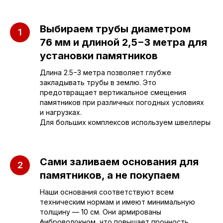
Приезжайте к нам
Выбираем трубы диаметром
в офис
76 мм и длиной 2,5−3 метра для
установки памятников
г. Саратов, улица имени Е.И.
Длина 2.5−3 метра позволяет глубже
Пугачёва, 156
закладывать трубы в землю. Это
предотвращает вертикальное смещения
памятников при различных погодных условиях
г. Энгельс, Весёлая ул., 114
и нагрузках.
Для больших комплексов используем швеллеры
+7 (962) 629-39-39
Отдел продаж
Сами заливаем основания для
памятников, а не покупаем
+7 (953) 637-24-
55
Наши основания соответствуют всем
Руководитель мастерской
техническим нормам и имеют минимальную
толщину — 10 см. Они армированы
фиброволокном, что повышает прочность