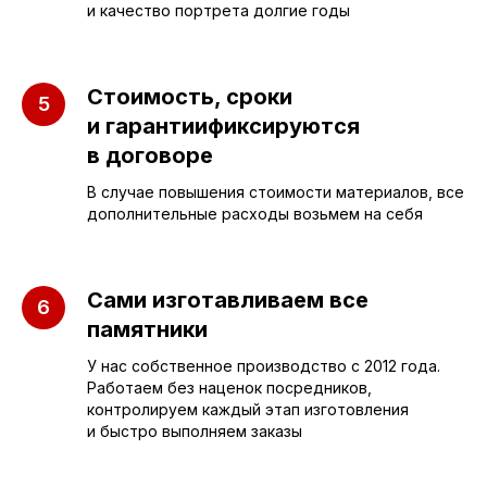
и качество портрета долгие годы
Бюджетные
О компании
Вертикальные
3D макеты
Горизонтальные
Отзывы
Стоимость, сроки
и гарантиификсируются
Комплексы
Наши работы
в договоре
Детские
Благоустройство
В случае повышения стоимости материалов, все
Двойные
Доставка и
дополнительные расходы возьмем на себя
установка
Элитные
Правила
Военному
Сами изготавливаем все
памятники
У нас собственное производство с 2012 года.
СЛЕЗА В
Работаем без наценок посредников,
КАМНЕ
контролируем каждый этап изготовления
и быстро выполняем заказы
© 2012-2024 гранитная мастерская
"Слеза в камне"