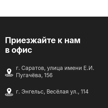
ИП Портенко Артем Дмитриевич
320645100001950
644910038492
Политика конфиденциальности