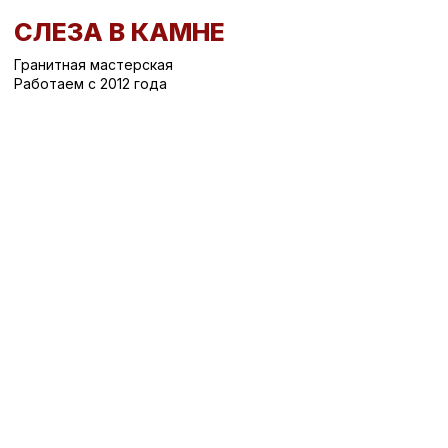
СЛЕЗА В КАМНЕ
Гранитная мастерская
Работаем с 2012 года
Вернуться назад
/
Вертикальные памятники на могилу
/
Памятник на могилу СК-638