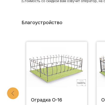
(Стоимость со скидкой вам озвучит оператор, на 
Благоустройство
та
Оградка О-16
О