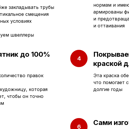
нормам и имею
убже закладывать трубы
армированы фи
ртикальное смещения
и предотвраща
ных условиях
и оттаивания
зуем швеллеры
ятник до 100%
Покрывае
краской д
количество правок
Эта краска обе
что помогает 
художницу, которая
долгие годы
т, чтобы он точно
ям
Сами изго