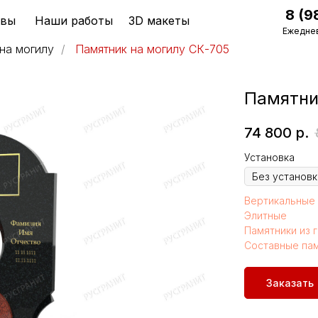
8 (9
ывы
Наши работы
3D макеты
Ежеднев
на могилу
/
Памятник на могилу СК-705
Памятни
74 800
р.
Установка
Вертикальные 
Элитные
Памятники из 
Составные па
Заказать