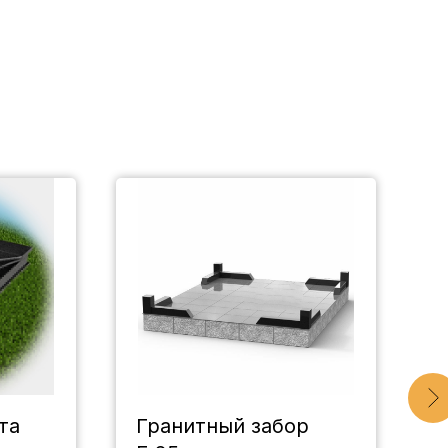
та
Гранитный забор
Ц