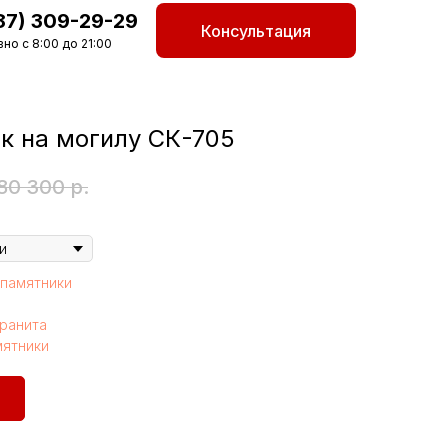
87) 309-29-29
Консультация
но с 8:00 до 21:00
к на могилу СК-705
80 300
р.
памятники
гранита
мятники