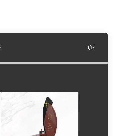
Е
1/5