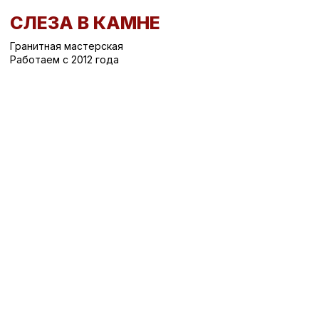
СЛЕЗА В КАМНЕ
Гранитная мастерская
Работаем с 2012 года
Вернуться назад
/
Вертикальные памятники на могилу
/
Памятник на могилу СК-569