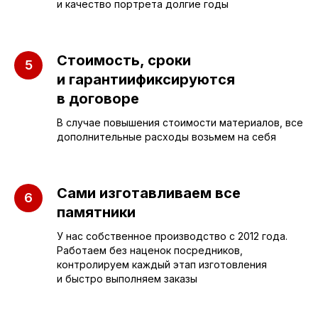
и качество портрета долгие годы
Бюджетные
О компании
Вертикальные
3D макеты
Горизонтальные
Отзывы
Стоимость, сроки
и гарантиификсируются
Комплексы
Наши работы
в договоре
Детские
Благоустройство
В случае повышения стоимости материалов, все
Двойные
Доставка и
дополнительные расходы возьмем на себя
установка
Элитные
Правила
Военному
Сами изготавливаем все
памятники
У нас собственное производство с 2012 года.
СЛЕЗА В
Работаем без наценок посредников,
КАМНЕ
контролируем каждый этап изготовления
и быстро выполняем заказы
© 2012-2024 гранитная мастерская
"Слеза в камне"