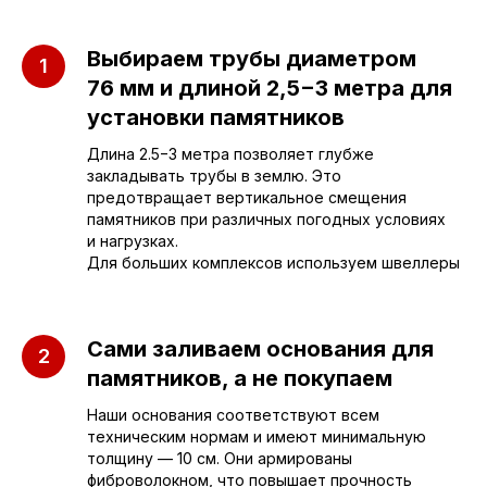
Приезжайте к нам
Выбираем трубы диаметром
в офис
76 мм и длиной 2,5−3 метра для
установки памятников
г. Саратов, улица имени Е.И.
Длина 2.5−3 метра позволяет глубже
Пугачёва, 156
закладывать трубы в землю. Это
предотвращает вертикальное смещения
памятников при различных погодных условиях
г. Энгельс, Весёлая ул., 114
и нагрузках.
Для больших комплексов используем швеллеры
+7 (962) 629-39-39
Отдел продаж
Сами заливаем основания для
памятников, а не покупаем
+7 (953) 637-24-
55
Наши основания соответствуют всем
Руководитель мастерской
техническим нормам и имеют минимальную
толщину — 10 см. Они армированы
фиброволокном, что повышает прочность