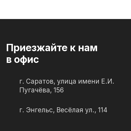
ИП Портенко Артем Дмитриевич
320645100001950
644910038492
Политика конфиденциальности