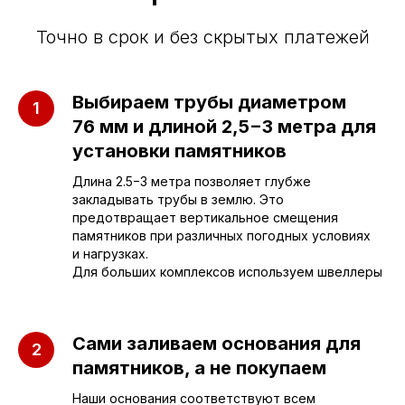
Точно в срок и без скрытых платежей
Выбираем трубы диаметром
76 мм и длиной 2,5−3 метра для
установки памятников
Длина 2.5−3 метра позволяет глубже
Приезжайте к нам
закладывать трубы в землю. Это
предотвращает вертикальное смещения
в офис
памятников при различных погодных условиях
и нагрузках.
Для больших комплексов используем швеллеры
г. Саратов, улица имени Е.И.
Пугачёва, 156
г. Энгельс, Весёлая ул., 114
Сами заливаем основания для
памятников, а не покупаем
+7 (962) 629-39-39
Наши основания соответствуют всем