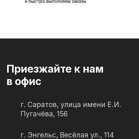
и быстро выполняем заказы
СЛЕЗА В
КАМНЕ
© 2012-2024 гранитная мастерская
"Слеза в камне"
ИП Портенко Артем Дмитриевич
320645100001950
644910038492
Политика конфиденциальности