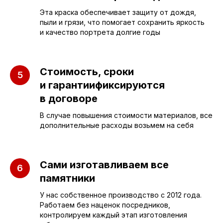
Эта краска обеспечивает защиту от дождя,
пыли и грязи, что помогает сохранить яркость
и качество портрета долгие годы
ПАМЯТНИКИ
ИНФОРМАЦИЯ
Стоимость, сроки
и гарантиификсируются
Бюджетные
О компании
в договоре
Вертикальные
3D макеты
В случае повышения стоимости материалов, все
Горизонтальные
Отзывы
дополнительные расходы возьмем на себя
Комплексы
Наши работы
Детские
Благоустройство
Сами изготавливаем все
памятники
Двойные
Доставка и
установка
У нас собственное производство с 2012 года.
Элитные
Работаем без наценок посредников,
Правила
Военному
контролируем каждый этап изготовления