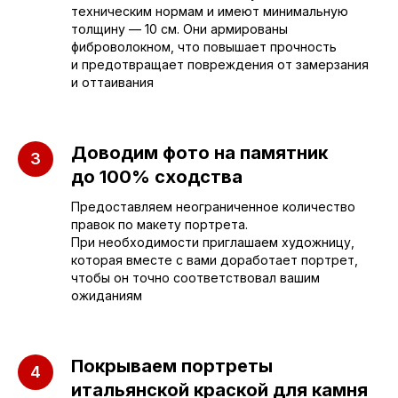
техническим нормам и имеют минимальную
Отдел продаж
толщину — 10 см. Они армированы
фиброволокном, что повышает прочность
и предотвращает повреждения от замерзания
+7 (953) 637-24-
55
и оттаивания
Руководитель мастерской
Доводим фото на памятник
sleza-v-kamne64@yandex.ru
до 100% сходства
Предоставляем неограниченное количество
правок по макету портрета.
При необходимости приглашаем художницу,
которая вместе с вами доработает портрет,
чтобы он точно соответствовал вашим
ожиданиям
Покрываем портреты
итальянской краской для камня