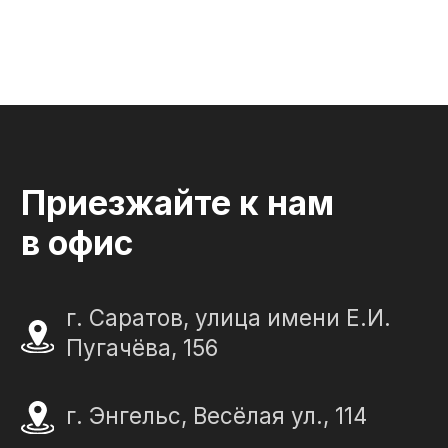
"Слеза в камне"
ИП Портенко Артем Дмитриевич
320645100001950
644910038492
Политика конфиденциальности