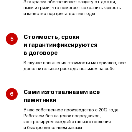
Эта краска обеспечивает защиту от дождя,
пыли и грязи, что помогает сохранить яркость
Бюджетные
О компании
и качество портрета долгие годы
Вертикальные
3D макеты
Горизонтальные
Отзывы
Стоимость, сроки
Комплексы
Наши работы
и гарантиификсируются
в договоре
Детские
Благоустройство
В случае повышения стоимости материалов, все
Двойные
Доставка и
дополнительные расходы возьмем на себя
установка
Элитные
Правила
Военному
Сами изготавливаем все
памятники
У нас собственное производство с 2012 года.
СЛЕЗА В
Работаем без наценок посредников,
КАМНЕ
контролируем каждый этап изготовления
и быстро выполняем заказы
© 2012-2024 гранитная мастерская