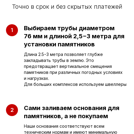
Точно в срок и без скрытых платежей
Приезжайте к нам
Выбираем трубы диаметром
в офис
76 мм и длиной 2,5−3 метра для
установки памятников
г. Саратов, улица имени Е.И.
Длина 2.5−3 метра позволяет глубже
Пугачёва, 156
закладывать трубы в землю. Это
предотвращает вертикальное смещения
г. Энгельс, Весёлая ул., 114
памятников при различных погодных условиях
и нагрузках.
Для больших комплексов используем швеллеры
+7 (962) 629-39-39
Отдел продаж
Сами заливаем основания для
памятников, а не покупаем
+7 (953) 637-24-
55
Наши основания соответствуют всем
Руководитель мастерской
техническим нормам и имеют минимальную