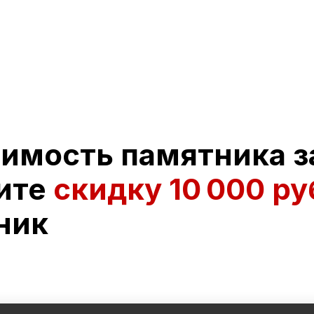
оимость памятника з
ите
скидку
10 000 ру
ник