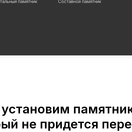
тальный памятник
Составной памятник
 установим памятник
рый не придется пер