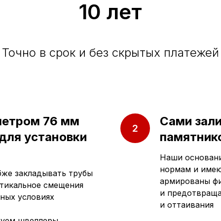
10 лет
Точно в срок и без скрытых платежей
метром 76 мм
Сами зал
 для установки
памятнико
Наши основани
нормам и имею
убже закладывать трубы
армированы фи
ртикальное смещения
и предотвраща
ных условиях
и оттаивания
зуем швеллеры