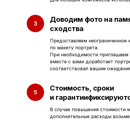
Доводим фото на пам
сходства
Предоставляем неограниченное 
по макету портрета.
При необходимости приглашаем 
вместе с вами доработает портре
соответствовал вашим ожидани
Приезжайте к нам
Стоимость, сроки
в офис
и гарантиификсируютс
В случае повышения стоимости м
г. Саратов, улица имени Е.И.
дополнительные расходы возьме
Пугачёва, 156