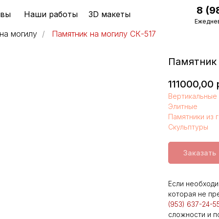
8 (9
ывы
Наши работы
3D макеты
Ежеднев
на могилу
/
Памятник на могилу СК-517
Памятник 
111000,00
Вертикальные 
Элитные
Памятники из 
Скульптуры
Заказать
Если необходи
которая не пр
(953) 637-24-5
сложности и п