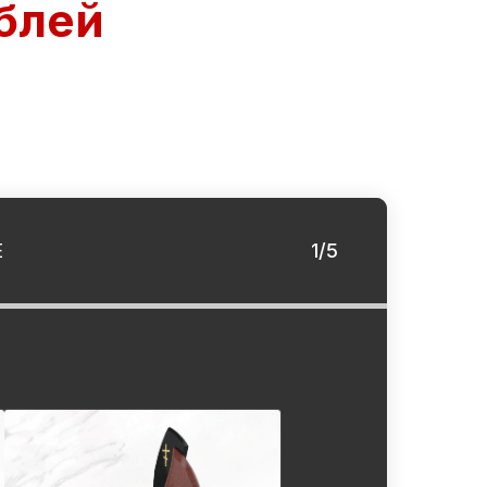
блей
Е
1/5
1/5