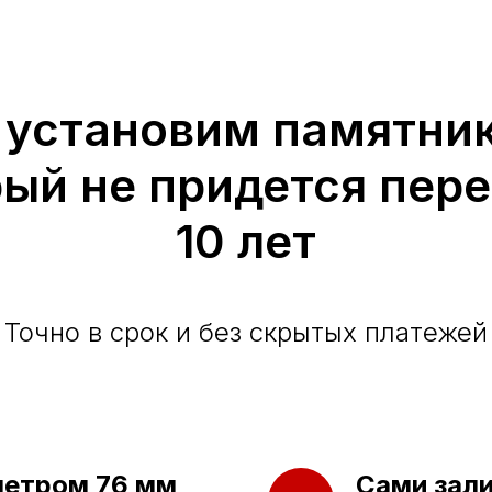
 установим памятник
рый не придется пер
10 лет
Точно в срок и без скрытых платежей
метром 76 мм
Сами зал