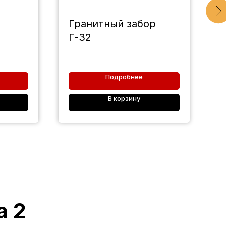
Гранитный забор
Г
Г-32
Подробнее
В корзину
а 2