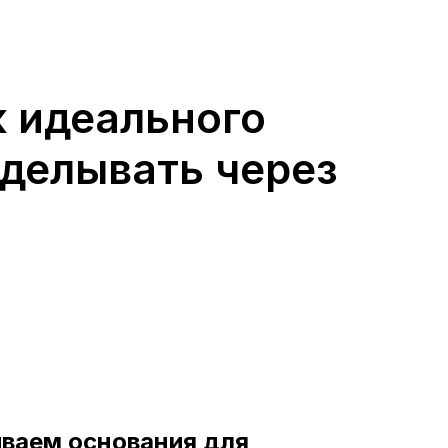
Далее →
 идеального
еделывать через
иваем основания для