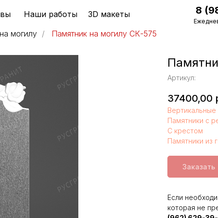
8 (9
ывы
Наши работы
3D макеты
Ежеднев
на могилу
/
Памятник на могилу СК-575
Памятни
Артикул:
37400,00
Вертикальные 
Памятники с р
С крестом
Памятники из 
Заказать
Если необходи
которая не пр
(962) 629-39