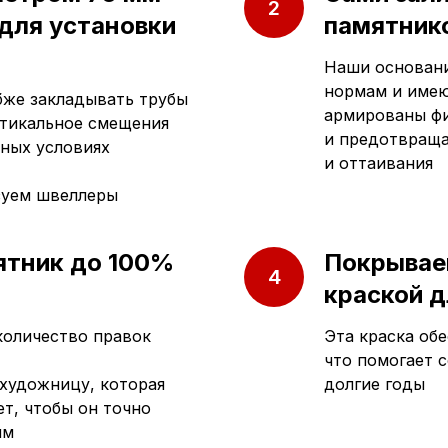
 для установки
памятнико
Наши основани
нормам и имею
убже закладывать трубы
армированы фи
ртикальное смещения
и предотвраща
ных условиях
и оттаивания
зуем швеллеры
ятник до 100%
Покрывае
краской д
количество правок
Эта краска обе
что помогает 
художницу, которая
долгие годы
т, чтобы он точно
ям