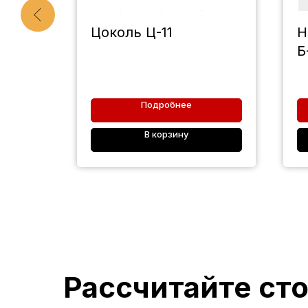
та
Цоколь Ц-11
Н
Б
Подробнее
В корзину
Рассчитайте ст