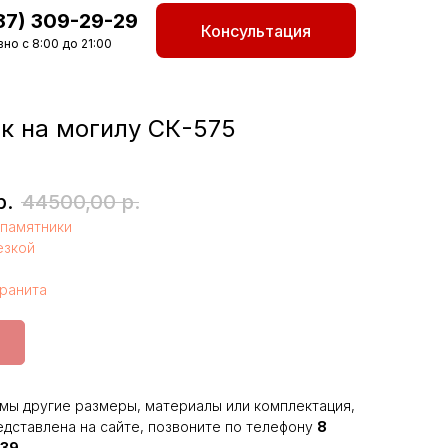
87) 309-29-29
Консультация
но с 8:00 до 21:00
к на могилу СК-575
р.
44500,00
р.
памятники
езкой
гранита
мы другие размеры, материалы или комплектация,
едставлена на сайте, позвоните по телефону
8
-39
.