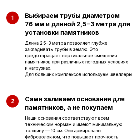
Приезжайте к нам
Выбираем трубы диаметром
в офис
76 мм и длиной 2,5−3 метра для
установки памятников
г. Саратов, улица имени Е.И.
Длина 2.5−3 метра позволяет глубже
Пугачёва, 156
закладывать трубы в землю. Это
предотвращает вертикальное смещения
памятников при различных погодных условиях
г. Энгельс, Весёлая ул., 114
и нагрузках.
Для больших комплексов используем швеллеры
+7 (962) 629-39-39
Отдел продаж
Сами заливаем основания для
памятников, а не покупаем
+7 (953) 637-24-
55
Наши основания соответствуют всем
Руководитель мастерской
техническим нормам и имеют минимальную
толщину — 10 см. Они армированы
фиброволокном, что повышает прочность