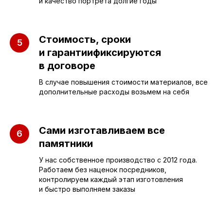
и качество портрета долгие годы
Бюджетные
О компании
Вертикальные
3D макеты
Горизонтальные
Стоимость, сроки
Отзывы
и гарантиификсируются
Комплексы
Наши работы
в договоре
Детские
Благоустройство
В случае повышения стоимости материалов, все
Двойные
Доставка и
дополнительные расходы возьмем на себя
установка
Элитные
Правила
Военному
Сами изготавливаем все
памятники
У нас собственное производство с 2012 года.
СЛЕЗА В
Работаем без наценок посредников,
контролируем каждый этап изготовления
КАМНЕ
и быстро выполняем заказы
© 2012-2024 гранитная мастерская
"Слеза в камне"