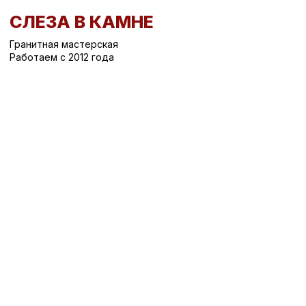
СЛЕЗА В КАМНЕ
Гранитная мастерская
Работаем с 2012 года
Вернуться назад
/
Вертикальные памятники на могилу
/
Памятник на могилу СК-513