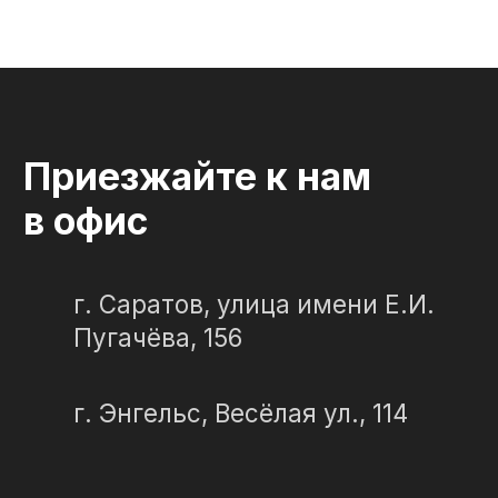
ИП Портенко Артем Дмитриевич
320645100001950
644910038492
Политика конфиденциальности