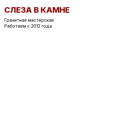
СЛЕЗА В КАМНЕ
Гранитная мастерская
Работаем с 2012 года
Вернуться назад
/
Вертикальные памятники на могилу
/
Памятник на могилу СК-33