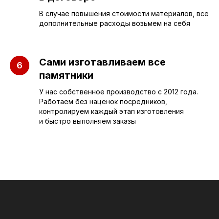
В случае повышения стоимости материалов, все
Бюджетные
О компании
дополнительные расходы возьмем на себя
Вертикальные
3D макеты
Горизонтальные
Отзывы
Сами изготавливаем все
Комплексы
Наши работы
памятники
Детские
Благоустройство
У нас собственное производство с 2012 года.
Работаем без наценок посредников,
Двойные
Доставка и
контролируем каждый этап изготовления
установка
Элитные
и быстро выполняем заказы
Правила
Военному
СЛЕЗА В
КАМНЕ
© 2012-2024 гранитная мастерская