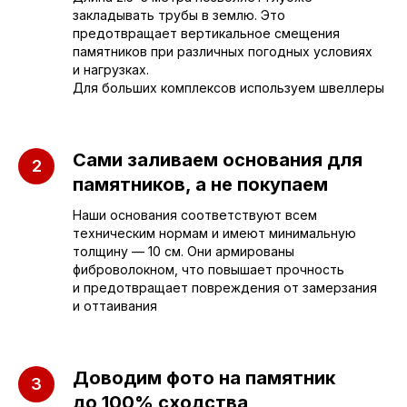
закладывать трубы в землю. Это
предотвращает вертикальное смещения
памятников при различных погодных условиях
Приезжайте к нам
и нагрузках.
Для больших комплексов используем швеллеры
в офис
г. Саратов, улица имени Е.И.
Сами заливаем основания для
Пугачёва, 156
памятников, а не покупаем
г. Энгельс, Весёлая ул., 114
Наши основания соответствуют всем
техническим нормам и имеют минимальную
толщину — 10 см. Они армированы
+7 (962) 629-39-39
фиброволокном, что повышает прочность
и предотвращает повреждения от замерзания
Отдел продаж
и оттаивания
+7 (953) 637-24-
55
Доводим фото на памятник
Руководитель мастерской
до 100% сходства