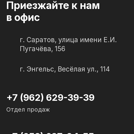
"Слеза в камне"
ИП Портенко Артем Дмитриевич
320645100001950
644910038492
Политика конфиденциальности