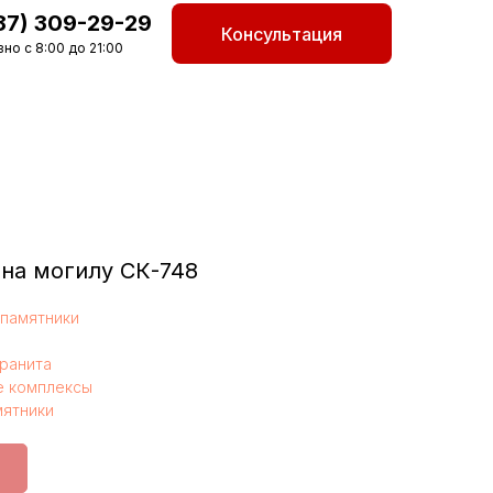
87) 309-29-29
Консультация
но с 8:00 до 21:00
на могилу СК-748
памятники
гранита
 комплексы
мятники