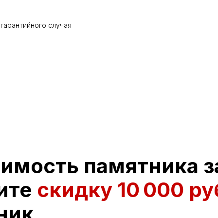
 гарантийного случая
оимость памятника з
ите
скидку
10 000 ру
ник