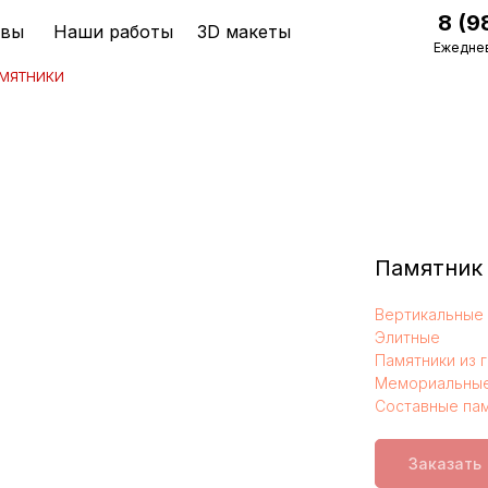
8 (9
ывы
Наши работы
3D макеты
Ежеднев
мятники
Памятник 
Вертикальные 
Элитные
Памятники из 
Мемориальные
Составные па
Заказать