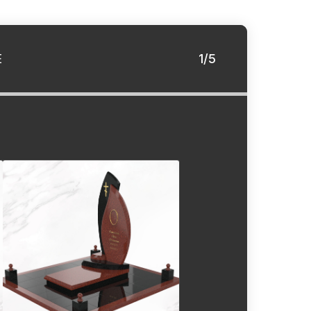
Е
1/5