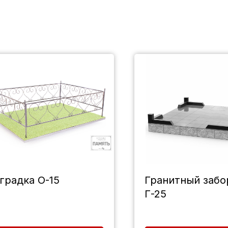
градка О-15
Гранитный забо
Г-25