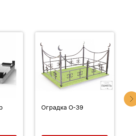
р
Оградка О-39
Н
Б