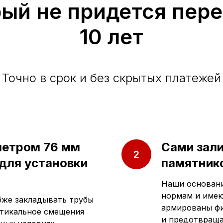
рый не придется пер
10 лет
Точно в срок и без скрытых платежей
метром 76 мм
Сами зал
 для установки
памятнико
Наши основани
нормам и имею
убже закладывать трубы
армированы фи
ртикальное смещения
и предотвраща