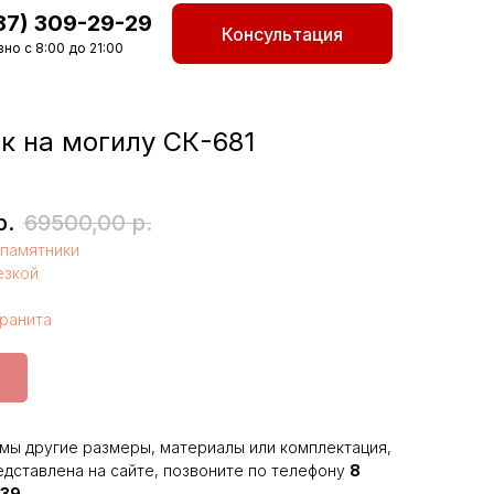
87) 309-29-29
Консультация
но с 8:00 до 21:00
к на могилу СК-681
р.
69500,00
р.
памятники
езкой
гранита
мы другие размеры, материалы или комплектация,
едставлена на сайте, позвоните по телефону
8
-39
.