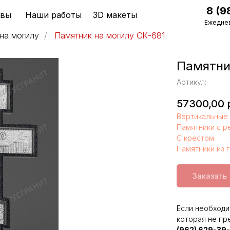
8 (9
ывы
Наши работы
3D макеты
Ежеднев
на могилу
/
Памятник на могилу СК-681
Памятни
Артикул:
57300,00
Вертикальные 
Памятники с р
С крестом
Памятники из 
Заказать
Если необходи
которая не пр
(962) 629-39