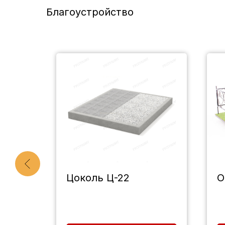
Благоустройство
р
Цоколь Ц-22
О