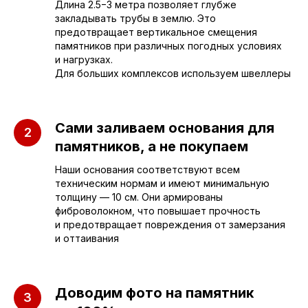
Длина 2.5−3 метра позволяет глубже
закладывать трубы в землю. Это
предотвращает вертикальное смещения
памятников при различных погодных условиях
Приезжайте к нам
и нагрузках.
в офис
Для больших комплексов используем швеллеры
г. Саратов, улица имени Е.И.
Сами заливаем основания для
Пугачёва, 156
памятников, а не покупаем
г. Энгельс, Весёлая ул., 114
Наши основания соответствуют всем
техническим нормам и имеют минимальную
толщину — 10 см. Они армированы
+7 (962) 629-39-39
фиброволокном, что повышает прочность
и предотвращает повреждения от замерзания
Отдел продаж
и оттаивания
+7 (953) 637-24-
55
Доводим фото на памятник
Руководитель мастерской