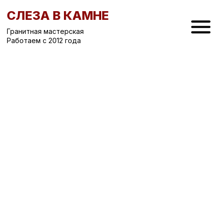
СЛЕЗА В КАМНЕ
Гранитная мастерская
Работаем с 2012 года
Вернуться назад
/
Вертикальные памятники на могилу
/
Памятник на могилу СК-76