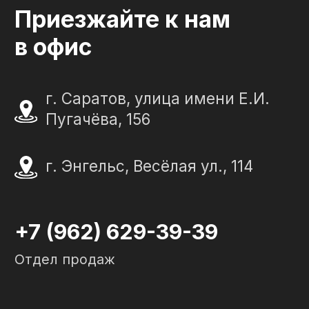
"Слеза в камне"
ИП Портенко Артем Дмитриевич
320645100001950
644910038492
Политика конфиденциальности