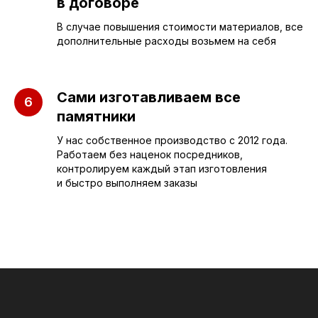
в договоре
В случае повышения стоимости материалов, все
Бюджетные
О компании
дополнительные расходы возьмем на себя
Вертикальные
3D макеты
Горизонтальные
Отзывы
Сами изготавливаем все
Комплексы
Наши работы
памятники
Детские
Благоустройство
У нас собственное производство с 2012 года.
Работаем без наценок посредников,
Двойные
Доставка и
контролируем каждый этап изготовления
установка
Элитные
и быстро выполняем заказы
Правила
Военному
СЛЕЗА В
КАМНЕ
© 2012-2024 гранитная мастерская