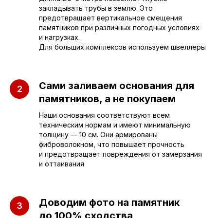
закладывать трубы в землю. Это
предотвращает вертикальное смещения
памятников при различных погодных условиях
Приезжайте к нам
и нагрузках.
Для больших комплексов используем швеллеры
в офис
г. Саратов, улица имени Е.И.
Сами заливаем основания для
Пугачёва, 156
памятников, а не покупаем
г. Энгельс, Весёлая ул., 114
Наши основания соответствуют всем
техническим нормам и имеют минимальную
толщину — 10 см. Они армированы
+7 (962) 629-39-39
фиброволокном, что повышает прочность
и предотвращает повреждения от замерзания
Отдел продаж
и оттаивания
+7 (953) 637-24-
55
Доводим фото на памятник
Руководитель мастерской
до 100% сходства