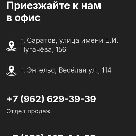
"Слеза в камне"
ИП Портенко Артем Дмитриевич
320645100001950
644910038492
Политика конфиденциальности