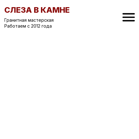
СЛЕЗА В КАМНЕ
Гранитная мастерская
Работаем с 2012 года
Вернуться назад
/
Вертикальные памятники на могилу
/
Памятник на могилу СК-30