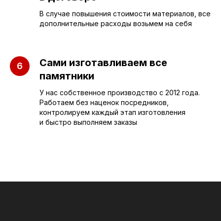
В случае повышения стоимости материалов, все
Бюджетные
О компании
дополнительные расходы возьмем на себя
Вертикальные
3D макеты
Горизонтальные
Отзывы
Сами изготавливаем все
Комплексы
Наши работы
памятники
Детские
Благоустройство
У нас собственное производство с 2012 года.
Работаем без наценок посредников,
Двойные
Доставка и
контролируем каждый этап изготовления
установка
Элитные
и быстро выполняем заказы
Правила
Военному
СЛЕЗА В
КАМНЕ
© 2012-2024 гранитная мастерская