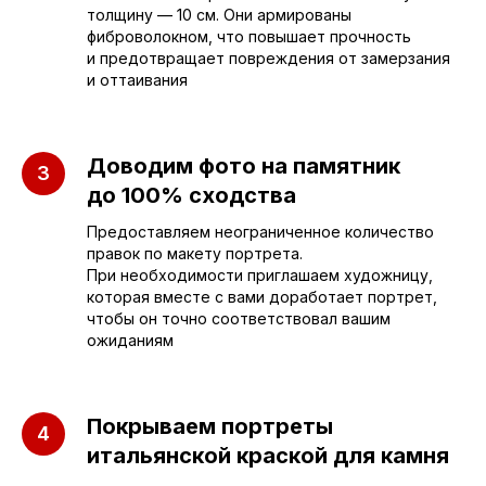
Отдел продаж
толщину — 10 см. Они армированы
фиброволокном, что повышает прочность
и предотвращает повреждения от замерзания
+7 (953) 637-24-
55
и оттаивания
Руководитель мастерской
Доводим фото на памятник
sleza-v-kamne64@yandex.ru
до 100% сходства
Предоставляем неограниченное количество
правок по макету портрета.
При необходимости приглашаем художницу,
которая вместе с вами доработает портрет,
чтобы он точно соответствовал вашим
ожиданиям
Покрываем портреты
итальянской краской для камня