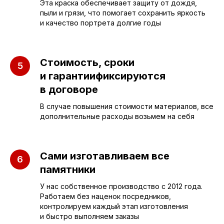
Эта краска обеспечивает защиту от дождя,
пыли и грязи, что помогает сохранить яркость
и качество портрета долгие годы
ПАМЯТНИКИ
ИНФОРМАЦИЯ
Стоимость, сроки
и гарантиификсируются
Бюджетные
О компании
в договоре
Вертикальные
3D макеты
В случае повышения стоимости материалов, все
дополнительные расходы возьмем на себя
Горизонтальные
Отзывы
Комплексы
Наши работы
Детские
Сами изготавливаем все
Благоустройство
памятники
Двойные
Доставка и
установка
У нас собственное производство с 2012 года.
Элитные
Работаем без наценок посредников,
Правила
контролируем каждый этап изготовления
Военному
и быстро выполняем заказы