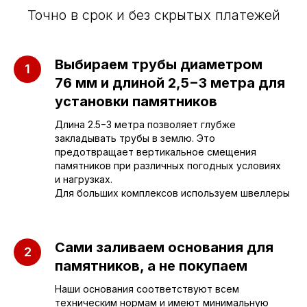
Точно в срок и без скрытых платежей
Выбираем трубы диаметром
76 мм и длиной 2,5−3 метра для
установки памятников
Длина 2.5−3 метра позволяет глубже
закладывать трубы в землю. Это
Приезжайте к нам
предотвращает вертикальное смещения
в офис
памятников при различных погодных условиях
и нагрузках.
Для больших комплексов используем швеллеры
г. Саратов, улица имени Е.И.
Пугачёва, 156
Сами заливаем основания для
г. Энгельс, Весёлая ул., 114
памятников, а не покупаем
Наши основания соответствуют всем
+7 (962) 629-39-39
техническим нормам и имеют минимальную