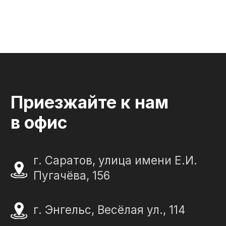
СЛЕЗА В
КАМНЕ
© 2012-2024 гранитная мастерская
"Слеза в камне"
ИП Портенко Артем Дмитриевич
320645100001950
644910038492
Политика конфиденциальности