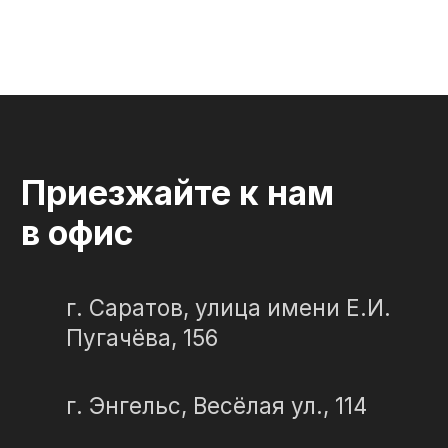
"Слеза в камне"
ИП Портенко Артем Дмитриевич
320645100001950
644910038492
Политика конфиденциальности