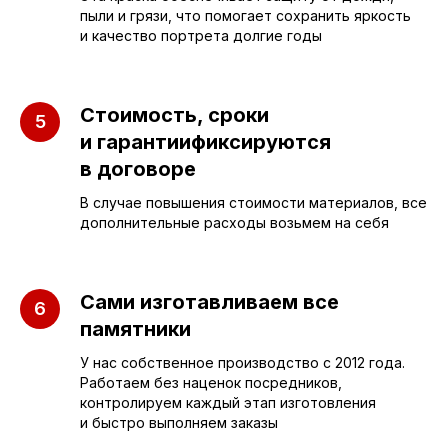
пыли и грязи, что помогает сохранить яркость
Бюджетные
О компании
и качество портрета долгие годы
Вертикальные
3D макеты
Горизонтальные
Отзывы
Стоимость, сроки
Комплексы
Наши работы
и гарантиификсируются
в договоре
Детские
Благоустройство
В случае повышения стоимости материалов, все
Двойные
Доставка и
дополнительные расходы возьмем на себя
установка
Элитные
Правила
Военному
Сами изготавливаем все
памятники
У нас собственное производство с 2012 года.
СЛЕЗА В
Работаем без наценок посредников,
КАМНЕ
контролируем каждый этап изготовления
и быстро выполняем заказы
© 2012-2024 гранитная мастерская