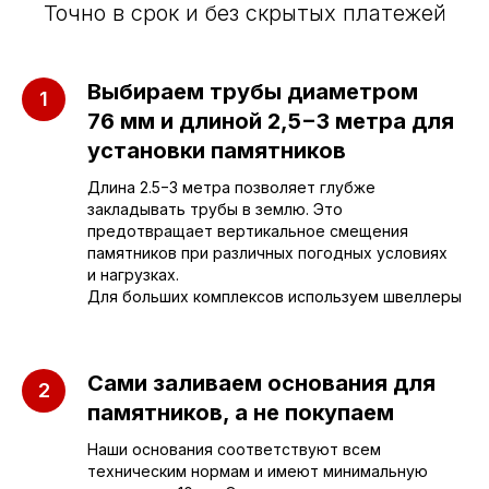
Точно в срок и без скрытых платежей
Приезжайте к нам
Выбираем трубы диаметром
в офис
76 мм и длиной 2,5−3 метра для
установки памятников
г. Саратов, улица имени Е.И.
Длина 2.5−3 метра позволяет глубже
Пугачёва, 156
закладывать трубы в землю. Это
предотвращает вертикальное смещения
г. Энгельс, Весёлая ул., 114
памятников при различных погодных условиях
и нагрузках.
Для больших комплексов используем швеллеры
+7 (962) 629-39-39
Отдел продаж
Сами заливаем основания для
памятников, а не покупаем
+7 (953) 637-24-
55
Наши основания соответствуют всем
Руководитель мастерской
техническим нормам и имеют минимальную