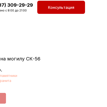
87) 309-29-29
Консультация
но с 8:00 до 21:00
на могилу СК-56
.
памятники
гранита