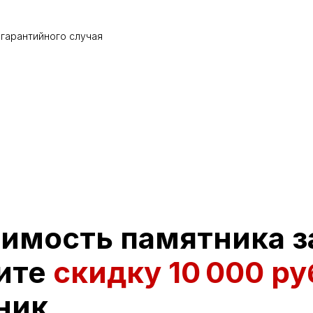
 гарантийного случая
оимость памятника з
ите
скидку
10 000 ру
ник