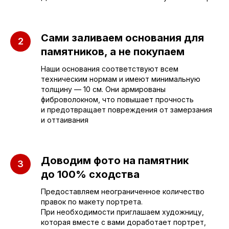
г. Энгельс, Весёлая ул., 114
Сами заливаем основания для
+7 (962) 629-39-39
памятников, а не покупаем
Отдел продаж
Наши основания соответствуют всем
техническим нормам и имеют минимальную
толщину — 10 см. Они армированы
+7 (953) 637-24-
55
фиброволокном, что повышает прочность
и предотвращает повреждения от замерзания
Руководитель мастерской
и оттаивания
sleza-v-kamne64@yandex.ru
Доводим фото на памятник
до 100% сходства
Предоставляем неограниченное количество
правок по макету портрета.
При необходимости приглашаем художницу,
которая вместе с вами доработает портрет,