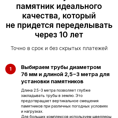
памятник идеального
качества, который
не придется переделывать
через 10 лет
Точно в срок и без скрытых платежей
Выбираем трубы диаметром
76 мм и длиной 2,5−3 метра для
установки памятников
Приезжайте к нам
Длина 2.5−3 метра позволяет глубже
в офис
закладывать трубы в землю. Это
предотвращает вертикальное смещения
памятников при различных погодных условиях
г. Саратов, улица имени Е.И.
и нагрузках.
Пугачёва, 156
Для больших комплексов используем швеллеры