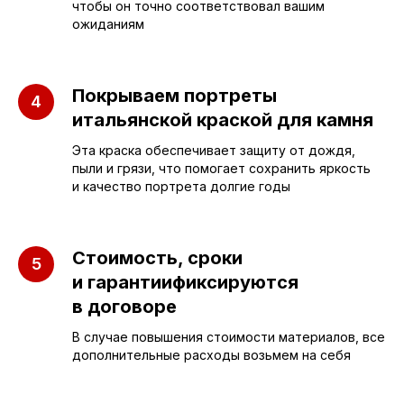
чтобы он точно соответствовал вашим
ожиданиям
Покрываем портреты
итальянской краской для камня
Эта краска обеспечивает защиту от дождя,
пыли и грязи, что помогает сохранить яркость
и качество портрета долгие годы
ПАМЯТНИКИ
ИНФОРМАЦИЯ
Бюджетные
О компании
Стоимость, сроки
и гарантиификсируются
Вертикальные
3D макеты
в договоре
Горизонтальные
Отзывы
В случае повышения стоимости материалов, все
Комплексы
Наши работы
дополнительные расходы возьмем на себя
Детские
Благоустройство