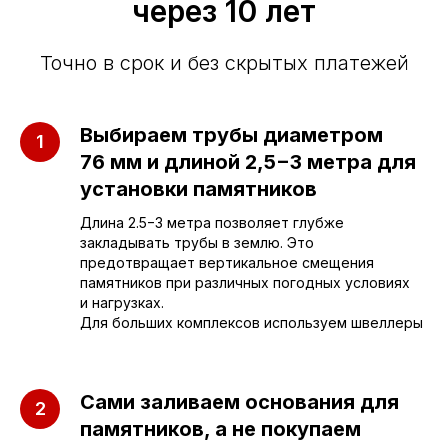
через 10 лет
Точно в срок и без скрытых платежей
Выбираем трубы диаметром
76 мм и длиной 2,5−3 метра для
установки памятников
Длина 2.5−3 метра позволяет глубже
Приезжайте к нам
закладывать трубы в землю. Это
в офис
предотвращает вертикальное смещения
памятников при различных погодных условиях
и нагрузках.
г. Саратов, улица имени Е.И.
Для больших комплексов используем швеллеры
Пугачёва, 156
г. Энгельс, Весёлая ул., 114
Сами заливаем основания для
памятников, а не покупаем