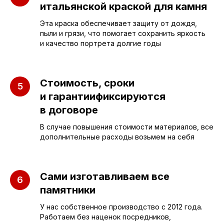
итальянской краской для камня
Эта краска обеспечивает защиту от дождя,
пыли и грязи, что помогает сохранить яркость
и качество портрета долгие годы
ПАМЯТНИКИ
ИНФОРМАЦИЯ
Стоимость, сроки
и гарантиификсируются
Бюджетные
О компании
в договоре
Вертикальные
3D макеты
В случае повышения стоимости материалов, все
Горизонтальные
Отзывы
дополнительные расходы возьмем на себя
Комплексы
Наши работы
Детские
Благоустройство
Сами изготавливаем все
Двойные
Доставка и
памятники
установка
Элитные
У нас собственное производство с 2012 года.
Правила
Работаем без наценок посредников,
Военному