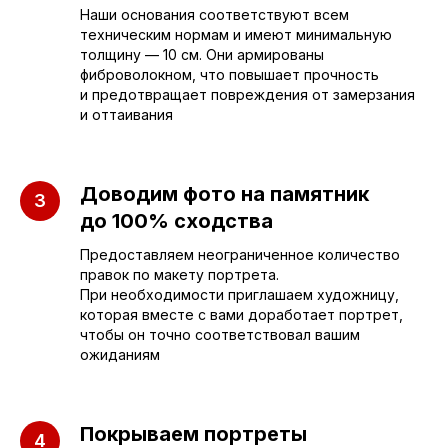
+7 (962) 629-39-39
Наши основания соответствуют всем
техническим нормам и имеют минимальную
Отдел продаж
толщину — 10 см. Они армированы
фиброволокном, что повышает прочность
и предотвращает повреждения от замерзания
+7 (953) 637-24-
55
и оттаивания
Руководитель мастерской
Доводим фото на памятник
sleza-v-kamne64@yandex.ru
до 100% сходства
Предоставляем неограниченное количество
правок по макету портрета.
При необходимости приглашаем художницу,
которая вместе с вами доработает портрет,
чтобы он точно соответствовал вашим
ожиданиям
Покрываем портреты