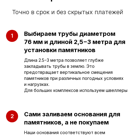
Точно в срок и без скрытых платежей
Приезжайте к нам
Выбираем трубы диаметром
в офис
76 мм и длиной 2,5−3 метра для
установки памятников
г. Саратов, улица имени Е.И.
Пугачёва, 156
Длина 2.5−3 метра позволяет глубже
закладывать трубы в землю. Это
предотвращает вертикальное смещения
г. Энгельс, Весёлая ул., 114
памятников при различных погодных условиях
и нагрузках.
Для больших комплексов используем швеллеры
+7 (962) 629-39-39
Отдел продаж
Сами заливаем основания для
+7 (953) 637-24-
55
памятников, а не покупаем
Руководитель мастерской
Наши основания соответствуют всем