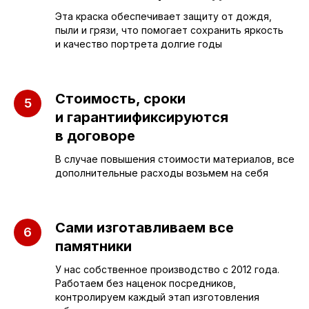
ПАМЯТНИКИ
ИНФОРМАЦИЯ
Эта краска обеспечивает защиту от дождя,
пыли и грязи, что помогает сохранить яркость
Бюджетные
О компании
и качество портрета долгие годы
Вертикальные
3D макеты
Горизонтальные
Отзывы
Стоимость, сроки
Комплексы
Наши работы
и гарантиификсируются
Детские
в договоре
Благоустройство
Двойные
Доставка и
В случае повышения стоимости материалов, все
дополнительные расходы возьмем на себя
установка
Элитные
Правила
Военному
Сами изготавливаем все
памятники
СЛЕЗА В
У нас собственное производство с 2012 года.
Работаем без наценок посредников,
КАМНЕ
контролируем каждый этап изготовления