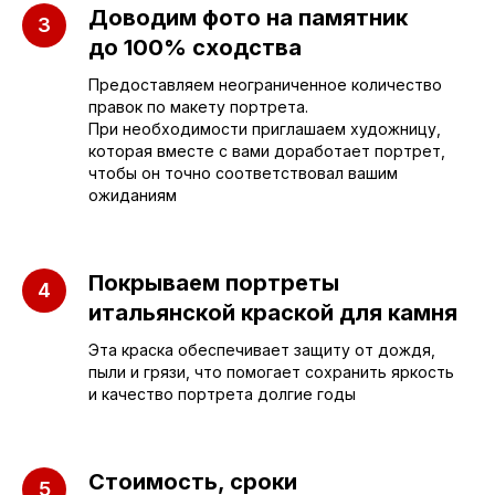
г. Саратов, улица имени Е.И.
Доводим фото на памятник
Пугачёва, 156
до 100% сходства
г. Энгельс, Весёлая ул., 114
Предоставляем неограниченное количество
правок по макету портрета.
При необходимости приглашаем художницу,
+7 (962) 629-39-39
которая вместе с вами доработает портрет,
чтобы он точно соответствовал вашим
Отдел продаж
ожиданиям
+7 (953) 637-24-
55
Покрываем портреты
Руководитель мастерской
итальянской краской для камня
Эта краска обеспечивает защиту от дождя,
sleza-v-kamne64@yandex.ru
пыли и грязи, что помогает сохранить яркость
и качество портрета долгие годы
Стоимость, сроки