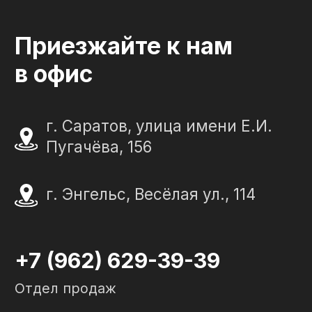
Детские
Благоустройство
Двойные
Доставка и
установка
Элитные
Правила
Военному
СЛЕЗА В
КАМНЕ
© 2012-2024 гранитная мастерская
"Слеза в камне"
ИП Портенко Артем Дмитриевич
320645100001950
644910038492